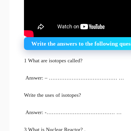
Write the answers to the following ques
1 What are isotopes called?
Answer: – ………………………………… …
Write the uses of isotopes?
Answer: -………………………………… …
3 What is Nuclear Reactor? .