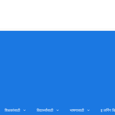
शिक्षकांसाठी
विद्यार्थ्यांसाठी
भाषणासाठी
इ लर्निग व