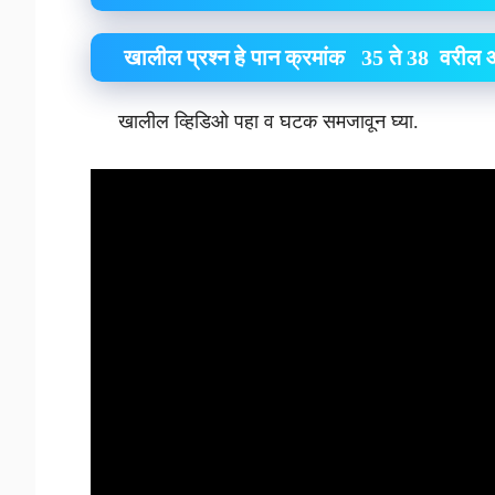
खालील प्रश्न हे पान क्रमांक 35 ते 38 वरील
खालील व्हिडिओ पहा व घटक समजावून घ्या.