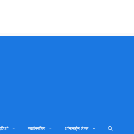
्हिडिओ
स्कॉलरशिप
ऑनलाईन टेस्ट