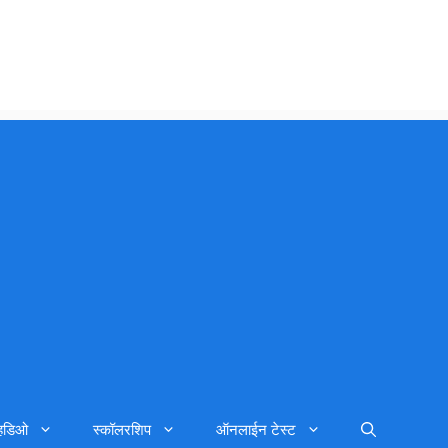
्हिडिओ
स्कॉलरशिप
ऑनलाईन टेस्ट