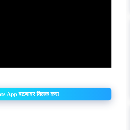
hats App बटणावर क्लिक करा