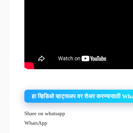
हा व्हिडिओ व्हाट्सअप वर शेअर करण्यासाठी W
Share on whatsapp
WhatsApp