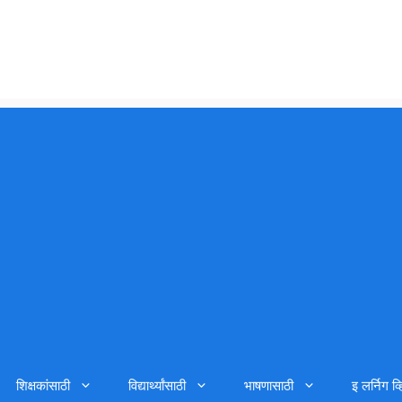
शिक्षकांसाठी
विद्यार्थ्यांसाठी
भाषणासाठी
इ लर्निग व