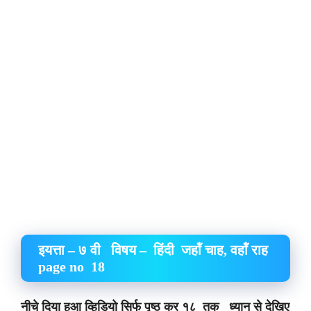
इयत्ता – ७ वी विषय – हिंदी जहॉं चाह, वहॉं राह
page no 18
नीचे दिया हुआ व्हिडियो सिर्फ पृष्ठ क्र १८ तक ध्यान से देखिए