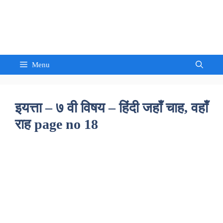
Skip
to
Sandeep Waghmore
content
Menu
इयत्ता – ७ वी विषय – हिंदी जहॉं चाह, वहॉं
राह page no 18