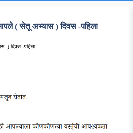
आपले ( सेतू अभ्यास ) दिवस -पहिला
यास ) दिवस -पहिला