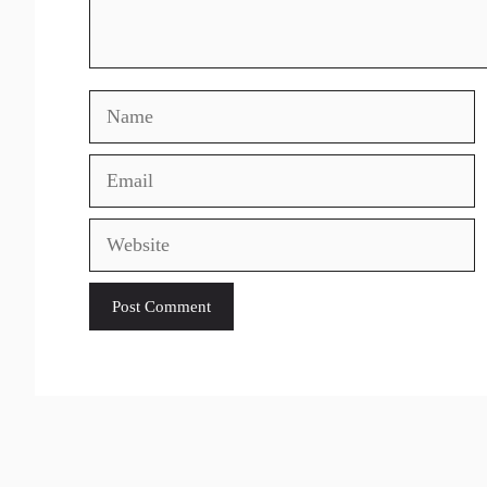
Name
Email
Website