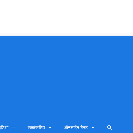
्हिडिओ
स्कॉलरशिप
ऑनलाईन टेस्ट