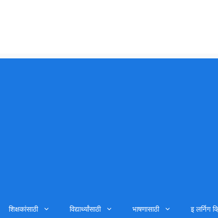
शिक्षकांसाठी
विद्यार्थ्यांसाठी
भाषणासाठी
इ लर्निग व