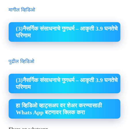
मागील व्हिडिओ
(3)नैसर्गिक संसाधनाचे गुणधर्म – आकृती 3.9 घनतेचे
परिणाम
पुढील व्हिडिओ
(3)नैसर्गिक संसाधनाचे गुणधर्म – आकृती 3.9 घनतेचे
परिणाम
हा व्हिडिओ व्हाट्सअप वर शेअर करण्यासाठी
Whats App बटणावर क्लिक करा