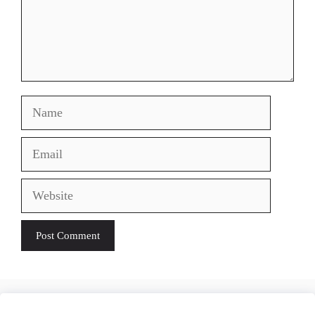
Name
Email
Website