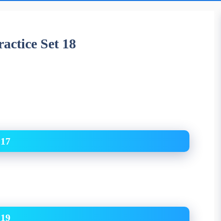
ractice Set 18
 17
 19