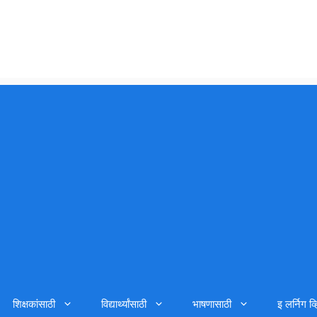
शिक्षकांसाठी
विद्यार्थ्यांसाठी
भाषणासाठी
इ लर्निग व