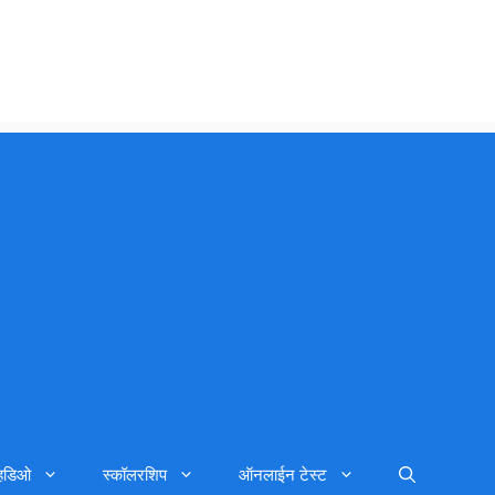
्हिडिओ
स्कॉलरशिप
ऑनलाईन टेस्ट