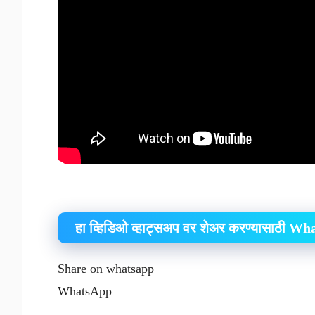
हा व्हिडिओ व्हाट्सअप वर शेअर करण्यासाठी W
Share on whatsapp
WhatsApp