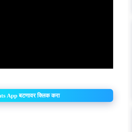
hats App बटणावर क्लिक करा