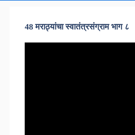
48 मराठ्यांचा स्वातंत्रसंग्राम भाग ८