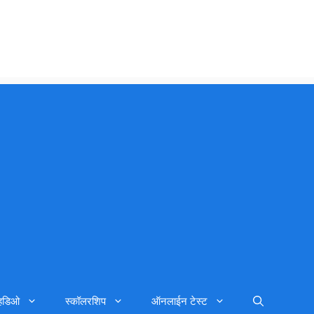
्हिडिओ
स्कॉलरशिप
ऑनलाईन टेस्ट