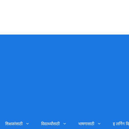
शिक्षकांसाठी
विद्यार्थ्यांसाठी
भाषणासाठी
इ लर्निग व