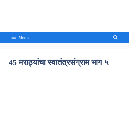
Skip
to
Sandeep Waghmore
content
Menu
45 मराठ्यांचा स्वातंत्रसंग्राम भाग ५