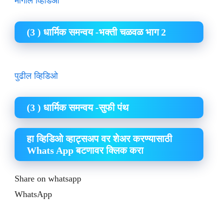
मागील व्हिडिओ
(3 ) धार्मिक समन्वय -भक्ती चळवळ भाग 2
पुढील व्हिडिओ
(3 ) धार्मिक समन्वय -सुफी पंथ
हा व्हिडिओ व्हाट्सअप वर शेअर करण्यासाठी
Whats App बटणावर क्लिक करा
Share on whatsapp
WhatsApp