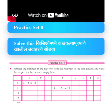
Practice Set 8
Solve this
व्हिडिओमध्ये दाखवल्याप्रमाणे
खालील उदाहरणे सोडवा