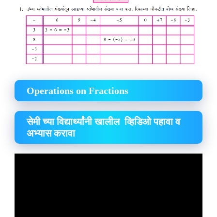
Operations on Fractions
सेमी च्या विद्यार्थ्यांनी खालील व्हिडिओ पहावा व
अभ्यास करावा