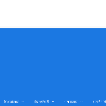
शिक्षकांसाठी
विद्यार्थ्यांसाठी
भाषणासाठी
इ लर्निग व