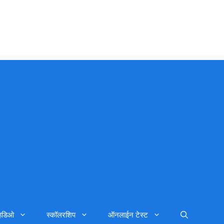
्हिडिओ
स्कॉलरशिप
ऑनलाईन टेस्ट