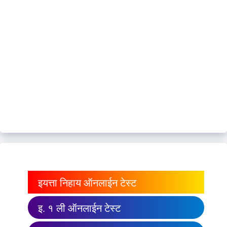
इयत्ता निहाय ऑनलाईन टेस्ट
इ. १ ली ऑनलाईन टेस्ट