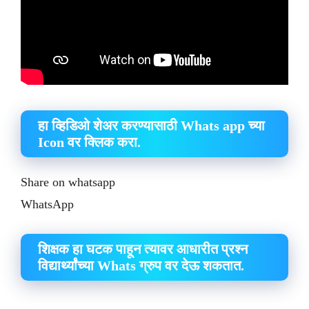
हा व्हिडिओ शेअर करण्यासाठी Whats app च्या
Icon वर क्लिक करा.
Share on whatsapp
WhatsApp
शिक्षक हा घटक पाहून त्यावर आधारीत प्रश्न
विद्यार्थ्यांच्या Whats ग्रुप वर देऊ शकतात.