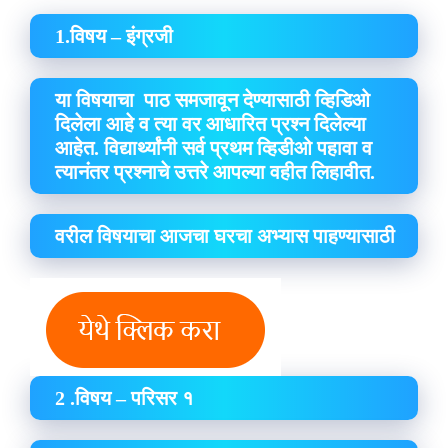
1.विषय – इंग्रजी
या विषयाचा पाठ समजावून देण्यासाठी व्हिडिओ
दिलेला आहे व त्या वर आधारित प्रश्न दिलेल्या
आहेत. विद्यार्थ्यांनी सर्व प्रथम व्हिडीओ पहावा व
त्यानंतर प्रश्नाचे उत्तरे आपल्या वहीत लिहावीत.
वरील विषयाचा आजचा घरचा अभ्यास पाहण्यासाठी
2 .विषय – परिसर १