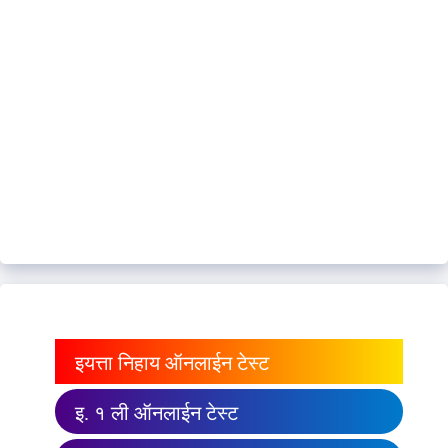
इयत्ता निहाय ऑनलाईन टेस्ट
इ. १ ली ऑनलाईन टेस्ट