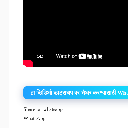
हा व्हिडिओ व्हाट्सअप वर शेअर करण्यासाठी W
Share on whatsapp
WhatsApp