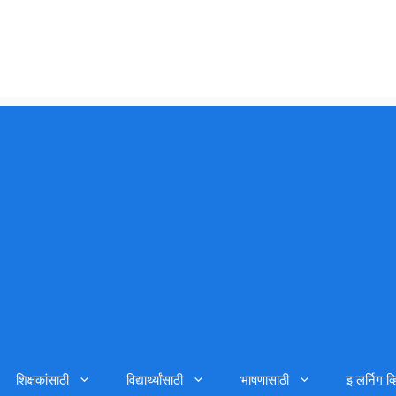
शिक्षकांसाठी
विद्यार्थ्यांसाठी
भाषणासाठी
इ लर्निग व