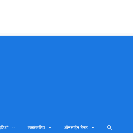
्हिडिओ
स्कॉलरशिप
ऑनलाईन टेस्ट