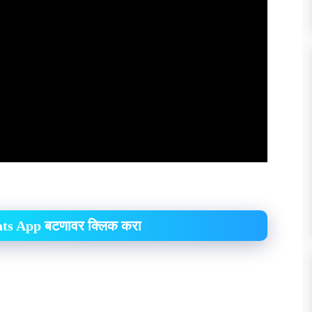
hats App बटणावर क्लिक करा