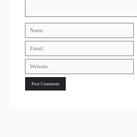
Name
Email
Website