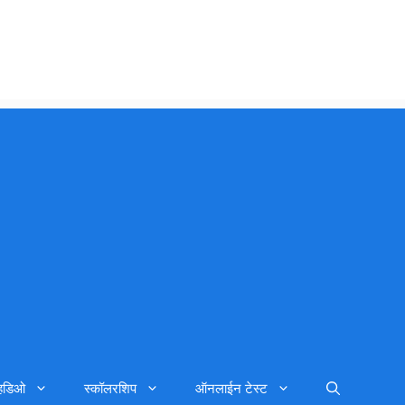
्हिडिओ
स्कॉलरशिप
ऑनलाईन टेस्ट