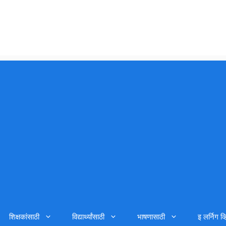
शिक्षकांसाठी
विद्यार्थ्यांसाठी
भाषणासाठी
इ लर्निग व