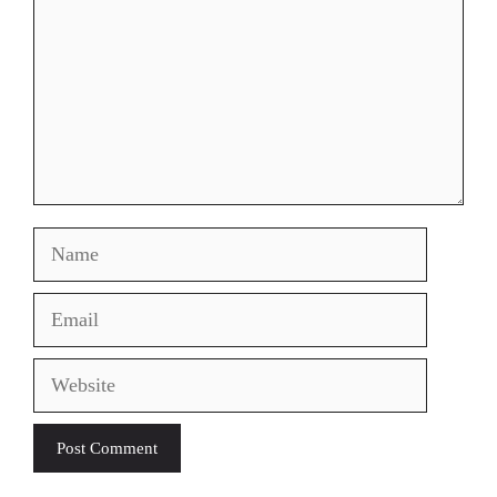
Name
Email
Website