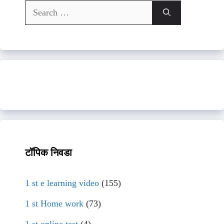
Search
for:
टॉपिक निवडा
1 st e learning video
(155)
1 st Home work
(73)
1 st online test
(4)