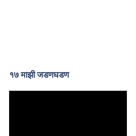
१७ माझी जडणघडण