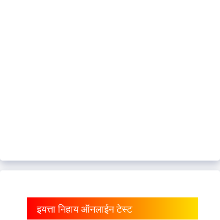
इयत्ता निहाय ऑनलाईन टेस्ट