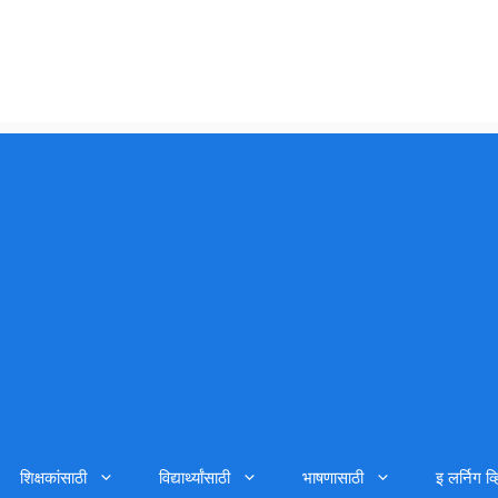
शिक्षकांसाठी
विद्यार्थ्यांसाठी
भाषणासाठी
इ लर्निग व