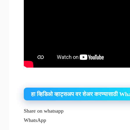
हा व्हिडिओ व्हाट्सअप वर शेअर करण्यासाठी W
Share on whatsapp
WhatsApp