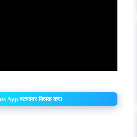
hats App बटणावर क्लिक करा