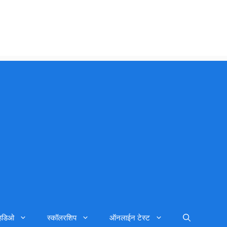
्हिडिओ
स्कॉलरशिप
ऑनलाईन टेस्ट