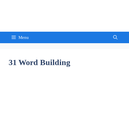
Skip
to
Sandeep Waghmore
content
Menu
31 Word Building