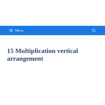
Skip
to
Sandeep Waghmore
content
Menu
15 Multiplication vertical
arrangement