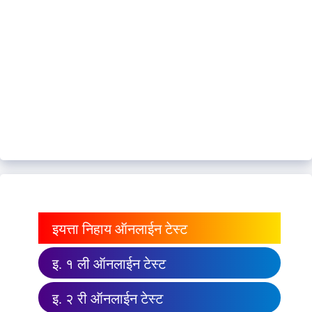
इयत्ता निहाय ऑनलाईन टेस्ट
इ. १ ली ऑनलाईन टेस्ट
इ. २ री ऑनलाईन टेस्ट