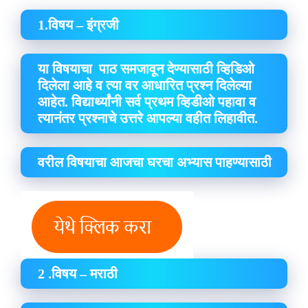
1.विषय – इंग्रजी
या विषयाचा पाठ समजावून देण्यासाठी व्हिडिओ
दिलेला आहे व त्या वर आधारित प्रश्न दिलेल्या
आहेत. विद्यार्थ्यांनी सर्व प्रथम व्हिडीओ पहावा व
त्यानंतर प्रश्नाचे उत्तरे आपल्या वहीत लिहावीत.
वरील विषयाचा आजचा घरचा अभ्यास पाहण्यासाठी
2 .विषय – मराठी