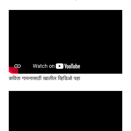
कविता गायनासाठी खालील व्हिडिओ पहा