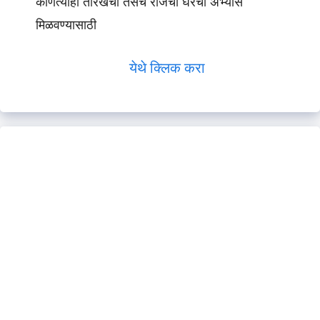
कोणत्याही तारखेचा तसेच रोजचा घरचा अभ्यास
मिळवण्यासाठी
येथे क्लिक करा