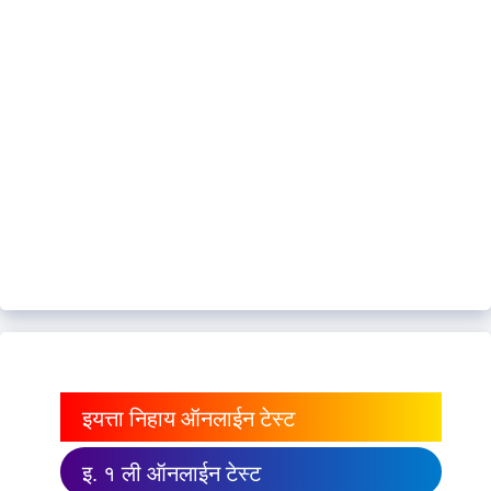
इयत्ता निहाय ऑनलाईन टेस्ट
इ. १ ली ऑनलाईन टेस्ट