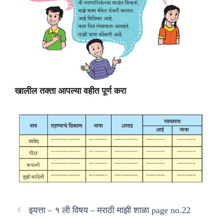
खालील तक्ता आपल्या वहीत पूर्ण करा
इयत्ता – १ ली विषय – मराठी माझी शाळा page no.22