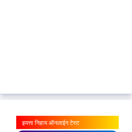
इयत्ता निहाय ऑनलाईन टेस्ट