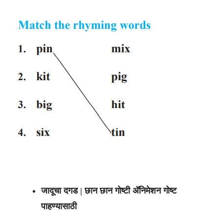
जादूचा दगड | छान छान गोष्टी अ‍ॅनिमेशन गोष्ट
पाहण्यासाठी