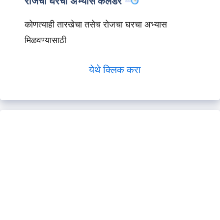
रोजचा घरचा अभ्यास कॅलेंडर
कोणत्याही तारखेचा तसेच रोजचा घरचा अभ्यास
मिळवण्यासाठी
येथे क्लिक करा