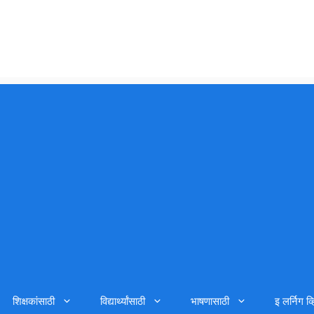
शिक्षकांसाठी
विद्यार्थ्यांसाठी
भाषणासाठी
इ लर्निग व