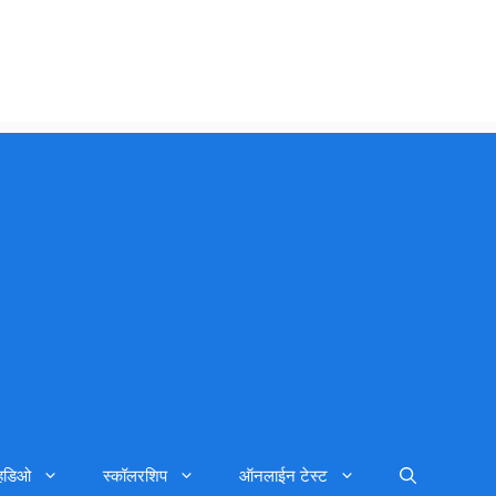
्हिडिओ
स्कॉलरशिप
ऑनलाईन टेस्ट