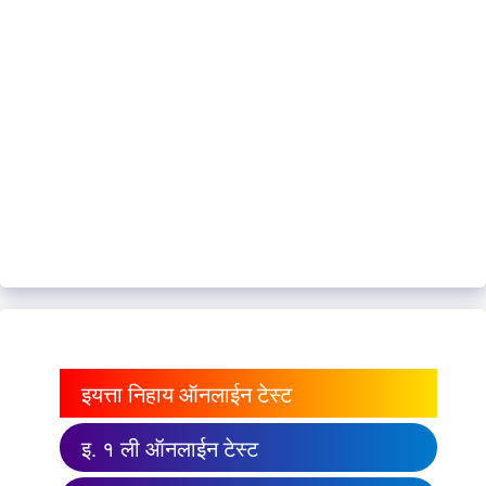
इयत्ता निहाय ऑनलाईन टेस्ट
इ. १ ली ऑनलाईन टेस्ट