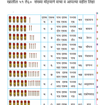
खालील ५१ ते६० संख्या मोठ्याने वाचा व आपल्या वहीत लिहा