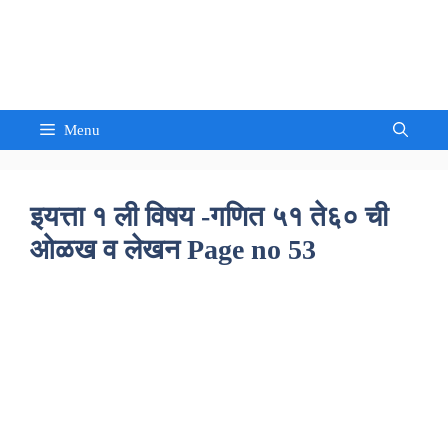
Skip
to
Sandeep Waghmore
content
Menu
इयत्ता १ ली विषय -गणित ५१ ते६० ची
ओळख व लेखन Page no 53