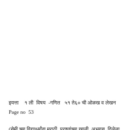
इयत्ता १ ली विषय -गणित ५१ ते६० ची ओळख व लेखन
Page no 53
(सेमी च्या विद्यार्थ्यांना मराठी प्रश्नांच्या खाली अभ्यास दिलेला