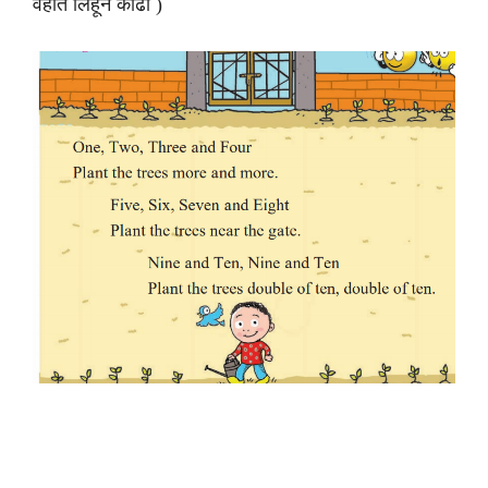
वहीत लिहून काढा )