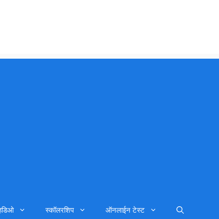
्हिडिओ
स्कॉलरशिप
ऑनलाईन टेस्ट