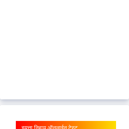
इयत्ता निहाय ऑनलाईन टेस्ट