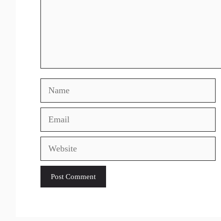
Name
Email
Website