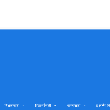
शिक्षकांसाठी
विद्यार्थ्यांसाठी
भाषणासाठी
इ लर्निग व