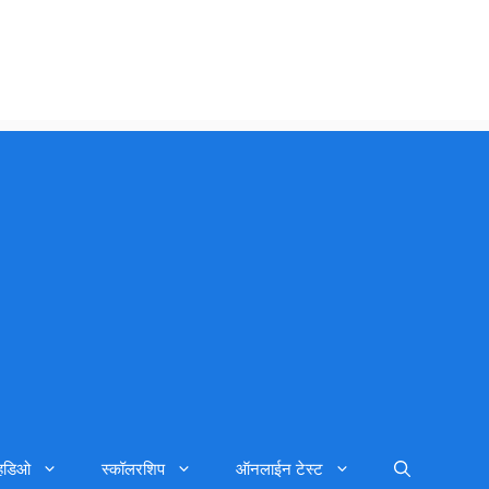
्हिडिओ
स्कॉलरशिप
ऑनलाईन टेस्ट