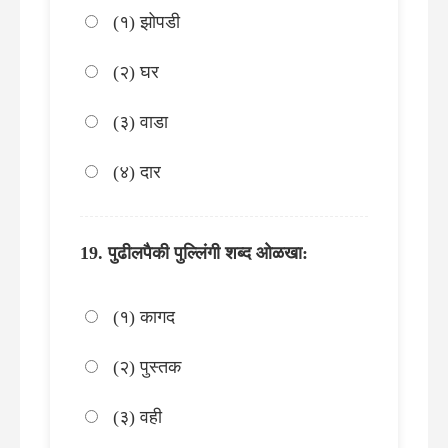
(१) झोपडी
(२) घर
(३) वाडा
(४) दार
पुढीलपैकी पुल्लिंगी शब्द ओळखा:
(१) कागद
(२) पुस्तक
(३) वही