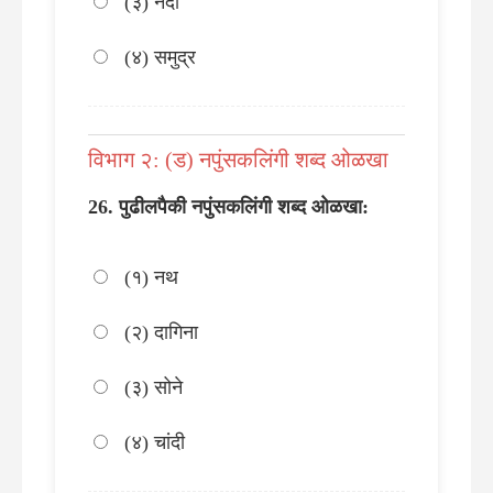
(३) नदी
(४) समुद्र
विभाग २: (ड) नपुंसकलिंगी शब्द ओळखा
पुढीलपैकी नपुंसकलिंगी शब्द ओळखा:
(१) नथ
(२) दागिना
(३) सोने
(४) चांदी