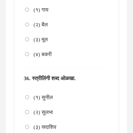
(१) गाय
(२) बैल
(३) मूल
(४) बकरी
स्त्रीलिंगी शब्द ओळखा.
(१) सुनील
(२) सुलभा
(३) सदाशिव