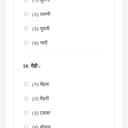
(१) मुलगी
(२) तरुणी
(३) युवती
(४) नारी
मेंढी :
(१) मेंढरू
(२) मेंढरी
(३) एडका
(४) बोकड