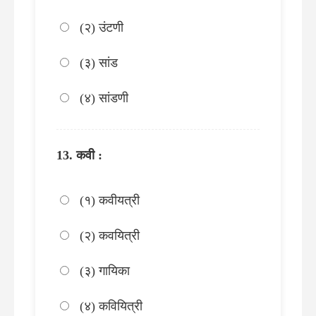
(२) उंटणी
(३) सांड
(४) सांडणी
कवी :
(१) कवीयत्री
(२) कवयित्री
(३) गायिका
(४) कवियित्री