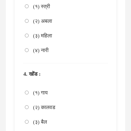
(१) स्त्री
(२) अबला
(३) महिला
(४) नारी
खोंड :
(१) गाय
(२) कालवड
(३) बैल