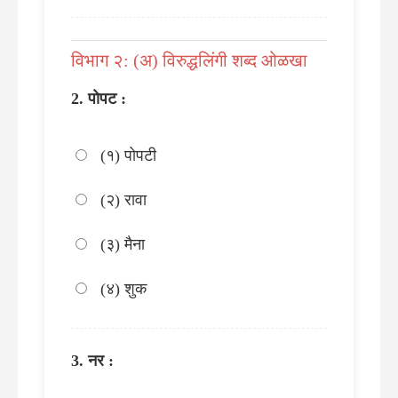
विभाग २: (अ) विरुद्धलिंगी शब्द ओळखा
पोपट :
(१) पोपटी
(२) रावा
(३) मैना
(४) शुक
नर :