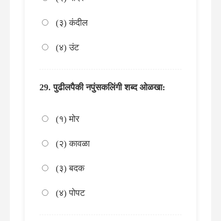
(३) कंदील
(४) उंट
पुढीलपैकी नपुंसकलिंगी शब्द ओळखा:
(१) मोर
(२) कावळा
(३) बदक
(४) पोपट