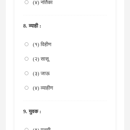
(४) नर्तिका
व्याही :
(१) विहीण
(२) सासू
(३) जाऊ
(४) व्याहीण
युवक :