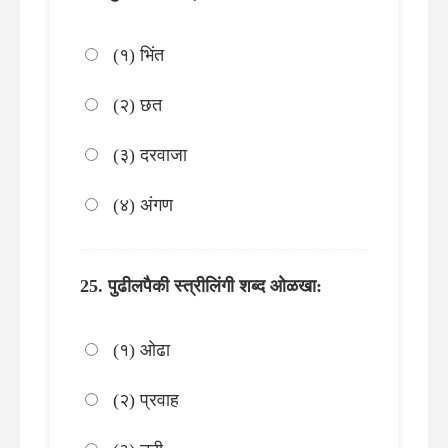
(१) भिंत
(२) छत
(३) दरवाजा
(४) अंगण
पुढीलपैकी स्त्रीलिंगी शब्द ओळखा:
(१) ओढा
(२) प्रवाह