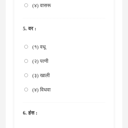
(४) वासरू
वर :
(१) वधू
(२) पत्नी
(३) खाली
(४) विधवा
हंस :