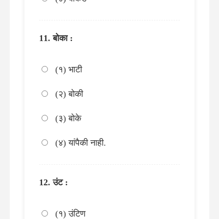
बोका :
(१) भाटी
(२) बोकी
(३) बोके
(४) यांपैकी नाही.
उंट :
(१) उंटिण