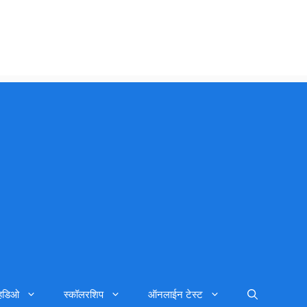
्हिडिओ
स्कॉलरशिप
ऑनलाईन टेस्ट