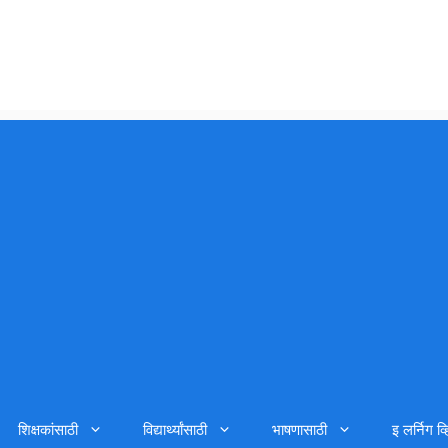
शिक्षकांसाठी
विद्यार्थ्यांसाठी
भाषणासाठी
इ लर्निग व