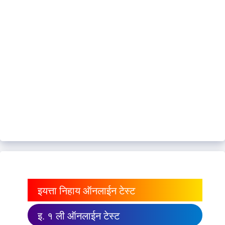
इयत्ता निहाय ऑनलाईन टेस्ट
इ. १ ली ऑनलाईन टेस्ट