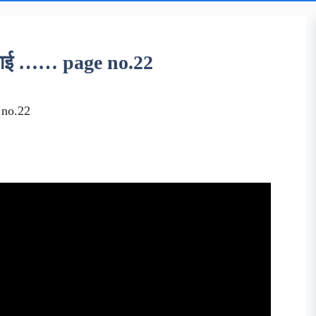
िय बाई …… page no.22
 no.22