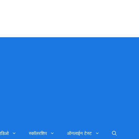
्हिडिओ
स्कॉलरशिप
ऑनलाईन टेस्ट