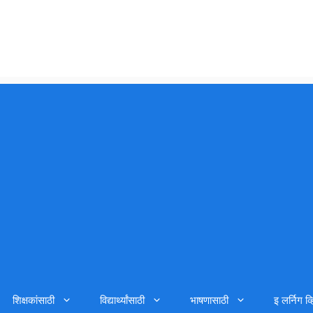
शिक्षकांसाठी
विद्यार्थ्यांसाठी
भाषणासाठी
इ लर्निग व