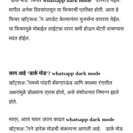
‘डार्क मोड’ फिचर
whatsapp dark mode
वापरता येईल.
मागील अनेक दिवसांपासून या फिचरची प्रतिक्षा होती. आता हे
फिचर व्हॉट्सअॅप अपडेट केल्यानंतर युजर्सना वापरता येईल.
या फिचरमुळे मोबाईल लाईटचा वापर कमी होऊन बॅटरी वाचण्यास
मदत होईल.
काय आहे ‘डार्क मोड’? whatsapp dark mode
व्हॉट्सअॅपमध्ये पांढरी बॅकग्राऊंड आणि काळ्या रंगातील
अक्षरांमुळे डोळ्यांना त्रास होतो, असे संशोधनात निष्पन्न झाले
होते.
मात्र, आता यावर उपाय काढत
whatsapp dark mode
व्हॅट्सअॅपने डारेक मोडची संकल्पना आणली आहे. डार्क मोड