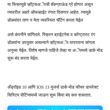
या फिचरमुळे व्हॉट्सअॅपची बॅकग्राऊंड ग्रे होणार असून
त्यावरील अक्षरे ऑफव्हाईट रंगात दिसणार आहेत. त्यामुळे
डोळ्यांवर ताण न येता व्यवस्थित चॅटिंग करता येईल
असे कंपनीने सांगितले. स्क्रिन ब्राईटनेस व कॉन्ट्रास्ट रंग
डोळ्यांना उपयुक्त असल्याने व्हॉट्सअॅप वापरताना चांगला
अनुभव येईल. विशेष म्हणजे पाहिजे तेव्हा या अॅपमध्ये डार्क मोड
सुरू बंद करता येईल.
अँड्रॉइड 10 आणि IOS 13 युजर्स डार्क मोड फीचर डायरेक्ट
सिस्टिम सेटिंग्समध्ये जाऊन सुरू किंवा बंद करु शकतात.