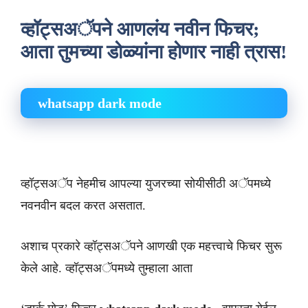
व्हॉट्सअॅपने आणलंय नवीन फिचर;
आता तुमच्या डोळ्यांना होणार नाही त्रास!
whatsapp dark mode
व्हॉट्सअॅप नेहमीच आपल्या युजरच्या सोयीसीठी अॅपमध्ये
नवनवीन बदल करत असतात.
अशाच प्रकारे व्हॉट्सअॅपने आणखी एक महत्त्वाचे फिचर सुरू
केले आहे. व्हॉट्सअॅपमध्ये तुम्हाला आता