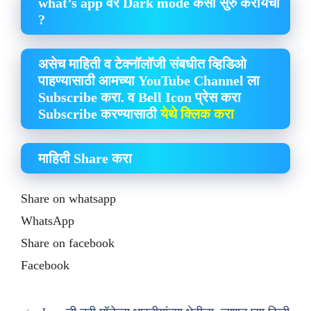
what’s app वर Dark mode कसा सुरु करायचा
?
असेच माहिती व टेक्नॉलॉजी संबधीत व्हिडिओ
पाहण्यासाठी आमच्या YouTube Channel ला
Subscribe करा. व Bell Icon प्रेस करा
Subscribe करण्यासाठी
येथे क्लिक करा
माहिती Share करा
Share on whatsapp
WhatsApp
Share on facebook
Facebook